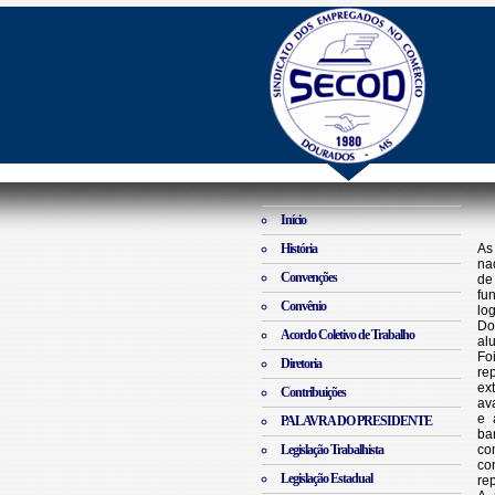
Início
História
Convenções
Convênio
Acordo Coletivo de Trabalho
Diretoria
Contribuições
PALAVRA DO PRESIDENTE
Legislação Trabalhista
Legislação Estadual